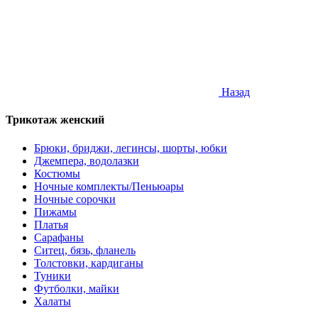
Назад
Трикотаж женский
Брюки, бриджи, легинсы, шорты, юбки
Джемпера, водолазки
Костюмы
Ночные комплекты/Пеньюары
Ночные сорочки
Пижамы
Платья
Сарафаны
Ситец, бязь, фланель
Толстовки, кардиганы
Туники
Футболки, майки
Халаты