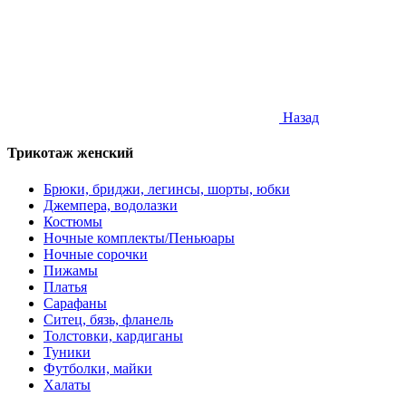
Назад
Трикотаж женский
Брюки, бриджи, легинсы, шорты, юбки
Джемпера, водолазки
Костюмы
Ночные комплекты/Пеньюары
Ночные сорочки
Пижамы
Платья
Сарафаны
Ситец, бязь, фланель
Толстовки, кардиганы
Туники
Футболки, майки
Халаты