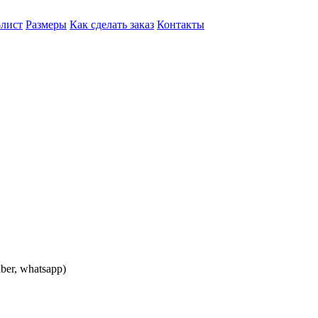
-лист
Размеры
Как сделать заказ
Контакты
iber, whatsapp)