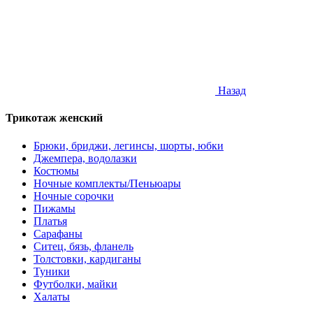
Назад
Трикотаж женский
Брюки, бриджи, легинсы, шорты, юбки
Джемпера, водолазки
Костюмы
Ночные комплекты/Пеньюары
Ночные сорочки
Пижамы
Платья
Сарафаны
Ситец, бязь, фланель
Толстовки, кардиганы
Туники
Футболки, майки
Халаты