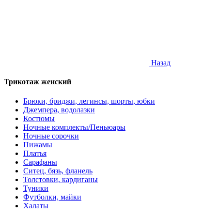
Назад
Трикотаж женский
Брюки, бриджи, легинсы, шорты, юбки
Джемпера, водолазки
Костюмы
Ночные комплекты/Пеньюары
Ночные сорочки
Пижамы
Платья
Сарафаны
Ситец, бязь, фланель
Толстовки, кардиганы
Туники
Футболки, майки
Халаты