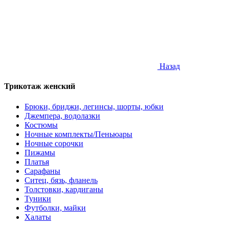
Назад
Трикотаж женский
Брюки, бриджи, легинсы, шорты, юбки
Джемпера, водолазки
Костюмы
Ночные комплекты/Пеньюары
Ночные сорочки
Пижамы
Платья
Сарафаны
Ситец, бязь, фланель
Толстовки, кардиганы
Туники
Футболки, майки
Халаты