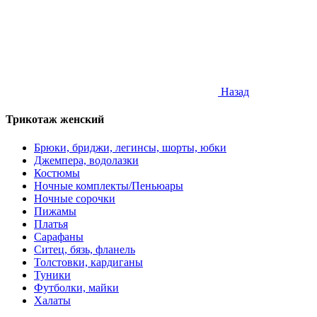
Назад
Трикотаж женский
Брюки, бриджи, легинсы, шорты, юбки
Джемпера, водолазки
Костюмы
Ночные комплекты/Пеньюары
Ночные сорочки
Пижамы
Платья
Сарафаны
Ситец, бязь, фланель
Толстовки, кардиганы
Туники
Футболки, майки
Халаты