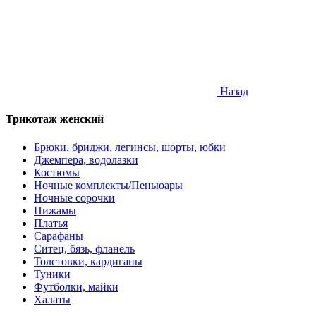
Назад
Трикотаж женский
Брюки, бриджи, легинсы, шорты, юбки
Джемпера, водолазки
Костюмы
Ночные комплекты/Пеньюары
Ночные сорочки
Пижамы
Платья
Сарафаны
Ситец, бязь, фланель
Толстовки, кардиганы
Туники
Футболки, майки
Халаты