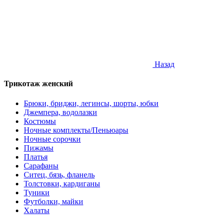
Назад
Трикотаж женский
Брюки, бриджи, легинсы, шорты, юбки
Джемпера, водолазки
Костюмы
Ночные комплекты/Пеньюары
Ночные сорочки
Пижамы
Платья
Сарафаны
Ситец, бязь, фланель
Толстовки, кардиганы
Туники
Футболки, майки
Халаты