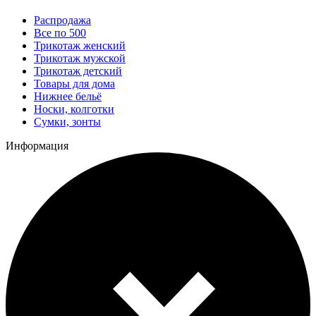
Распродажа
Все по 500
Трикотаж женский
Трикотаж мужской
Трикотаж детский
Товары для дома
Нижнее бельё
Носки, колготки
Сумки, зонты
Информация