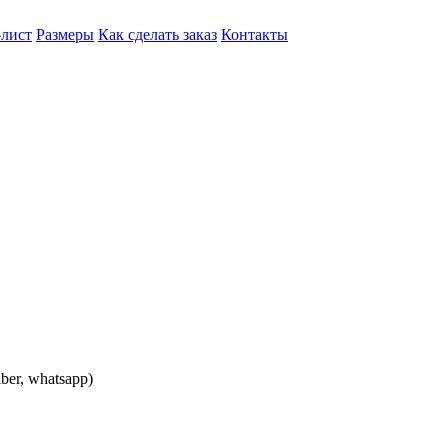
-лист
Размеры
Как сделать заказ
Контакты
iber, whatsapp)