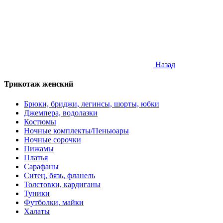
Назад
Трикотаж женский
Брюки, бриджи, легинсы, шорты, юбки
Джемпера, водолазки
Костюмы
Ночные комплекты/Пеньюары
Ночные сорочки
Пижамы
Платья
Сарафаны
Ситец, бязь, фланель
Толстовки, кардиганы
Туники
Футболки, майки
Халаты