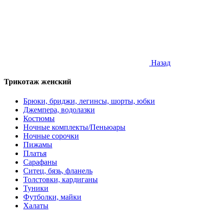
Назад
Трикотаж женский
Брюки, бриджи, легинсы, шорты, юбки
Джемпера, водолазки
Костюмы
Ночные комплекты/Пеньюары
Ночные сорочки
Пижамы
Платья
Сарафаны
Ситец, бязь, фланель
Толстовки, кардиганы
Туники
Футболки, майки
Халаты