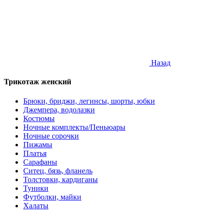
Назад
Трикотаж женский
Брюки, бриджи, легинсы, шорты, юбки
Джемпера, водолазки
Костюмы
Ночные комплекты/Пеньюары
Ночные сорочки
Пижамы
Платья
Сарафаны
Ситец, бязь, фланель
Толстовки, кардиганы
Туники
Футболки, майки
Халаты