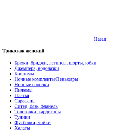
Назад
Трикотаж женский
Брюки, бриджи, легинсы, шорты, юбки
Джемпера, водолазки
Костюмы
Ночные комплекты/Пеньюары
Ночные сорочки
Пижамы
Платья
Сарафаны
Ситец, бязь, фланель
Толстовки, кардиганы
Туники
Футболки, майки
Халаты